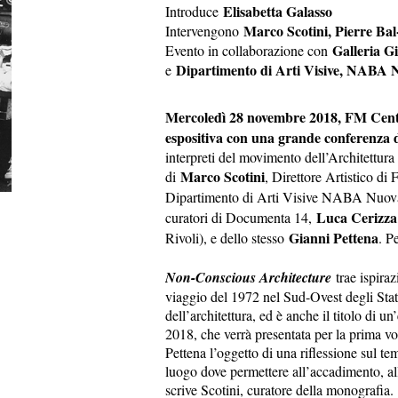
Elisabetta Galasso
Introduce
Marco Scotini, Pierre Bal
Intervengono
Galleria Gi
Evento in collaborazione con
Dipartimento di Arti Visive, NABA N
e
Mercoledì 28 novembre 2018, FM Cen
espositiva con una grande conferenza 
interpreti del movimento dell’Architettura 
Marco Scotini
di
, Direttore Artistico d
Dipartimento di Arti Visive NABA Nuov
Luca Cerizza
curatori di Documenta 14,
Gianni Pettena
Rivoli), e dello stesso
. P
Non-Conscious Architecture
trae ispiraz
viaggio del 1972 nel Sud-Ovest degli Stati 
dell’architettura, ed è anche il titolo di 
2018, che verrà presentata per la prima vo
Pettena l’oggetto di una riflessione sul t
luogo dove permettere all’accadimento, al
scrive Scotini, curatore della monografia.