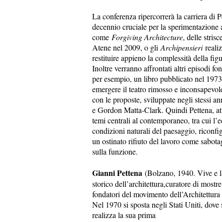
La conferenza ripercorrerà la carriera di P
decennio cruciale per la sperimentazione art
come
Forgiving Architecture
, delle stris
Atene nel 2009, o gli
Archipensieri
realiz
restituire appieno la complessità della figur
Inoltre verranno affrontati altri episodi fon
per esempio, un libro pubblicato nel 1973 
emergere il teatro rimosso e inconsapevole
con le proposte, sviluppate negli stessi an
e Gordon Matta-Clark. Quindi Pettena, at
temi centrali al contemporaneo, tra cui l’ec
condizioni naturali del paesaggio, riconfig
un ostinato rifiuto del lavoro come sabota
sulla funzione.
Gianni Pettena
(Bolzano, 1940. Vive e lav
storico dell’architettura,curatore di mostre
fondatori del movimento dell’Architettur
Nel 1970 si sposta negli Stati Uniti, dove s
realizza la sua prima