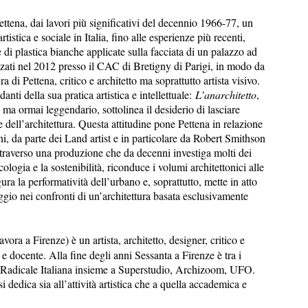
ettena, dai lavori più significativi del decennio 1966-77, un
istica e sociale in Italia, fino alle esperienze più recenti,
ce di plastica bianche applicate sulla facciata di un palazzo ad
zati nel 2012 presso il CAC di Bretigny di Parigi, in modo da
a di Pettena, critico e architetto ma soprattutto artista visivo.
danti della sua pratica artistica e intellettuale:
L’anarchitetto
,
ma ormai leggendario, sottolinea il desiderio di lasciare
 dell’architettura. Questa attitudine pone Pettena in relazione
ni, da parte dei Land artist e in particolare da Robert Smithson
traverso una produzione che da decenni investiga molti dei
ologia e la sostenibilità, riconduce i volumi architettonici alle
ura la performatività dell’urbano e, soprattutto, mette in atto
ggio nei confronti di un’architettura basata esclusivamente
ora a Firenze) è un artista, architetto, designer, critico e
 e docente. Alla fine degli anni Sessanta a Firenze è tra i
a Radicale Italiana insieme a Superstudio, Archizoom, UFO.
i dedica sia all’attività artistica che a quella accademica e