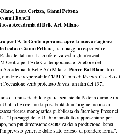
-Blanc, Luca Cerizza, Gianni Pettena
ovanni Bonelli
uova Accademia di Belle Arti Milano
tro per l’Arte Contemporanea
apre la nuova stagione
dedicata a Gianni Pettena
, fra i maggiori esponenti e
Radicale italiano. La conferenza vedrà gli interventi
i FM Centro per l’Arte Contemporanea e Direttore del
Pierre Bal-Blanc
a Accademia di Belle Arti Milano,
, tra i
, curatore e responsabile CRRI (Centro di Ricerca Castello di
er l’occasione verrà proiettato
Intens
, un film del 1971.
ione da una serie di fotografie, scattate da Pettena durante un
Uniti, che rivelano la possibilità di un’origine inconscia
un’estesa ricerca monografica pubblicata da Sternberg Press nel
lta. “I paesaggi dello Utah innanzitutto rappresentano per
empo, non più dimensione esclusiva della produzione, bensì
l’imprevisto generato dallo stato ozioso, di prendere forma”,