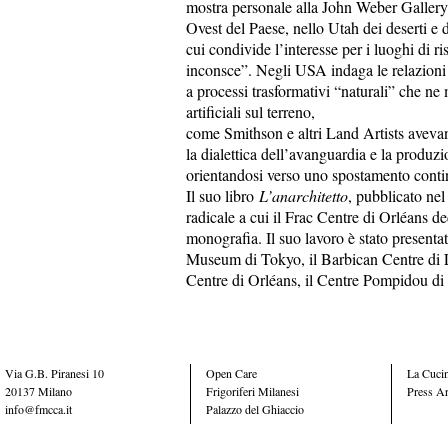
mostra personale alla John Weber Gallery 
Ovest del Paese, nello Utah dei deserti 
cui condivide l’interesse per i luoghi di risu
inconsce”. Negli USA indaga le relazioni t
a processi trasformativi “naturali” che ne
artificiali sul terreno,
come Smithson e altri Land Artists avevano 
la dialettica dell’avanguardia e la produzio
orientandosi verso uno spostamento conti
Il suo libro
L’anarchitetto
, pubblicato nel
radicale a cui il Frac Centre di Orléans d
monografia. Il suo lavoro è stato presenta
Museum di Tokyo, il Barbican Centre di L
Centre di Orléans, il Centre Pompidou di
Via G.B. Piranesi 10
Open Care
La Cucin
20137 Milano
Frigoriferi Milanesi
Press A
info@fmcca.it
Palazzo del Ghiaccio