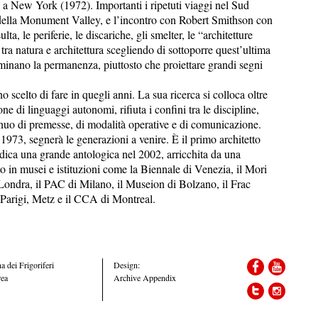
a New York (1972). Importanti i ripetuti viaggi nel Sud
e della Monument Valley, e l’incontro con Robert Smithson con
lta, le periferie, le discariche, gli smelter, le “architetture
ra natura e architettura scegliendo di sottoporre quest’ultima
 minano la permanenza, piuttosto che proiettare grandi segni
scelto di fare in quegli anni. La sua ricerca si colloca oltre
ne di linguaggi autonomi, rifiuta i confini tra le discipline,
nuo di premesse, di modalità operative e di comunicazione.
 1973, segnerà le generazioni a venire. È il primo architetto
edica una grande antologica nel 2002, arricchita da una
to in musei e istituzioni come la Biennale di Venezia, il Mori
ondra, il PAC di Milano, il Museion di Bolzano, il Frac
 Parigi, Metz e il CCA di Montreal.
a dei Frigoriferi
Design:
rea
Archive Appendix