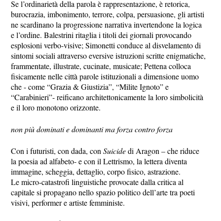
Se l’ordinarietà della parola è rappresentazione, è retorica,
burocrazia, imbonimento, terrore, colpa, persuasione, gli artisti
ne scardinano la progressione narrativa invertendone la logica
e l’ordine. Balestrini ritaglia i titoli dei giornali provocando
esplosioni verbo-visive; Simonetti conduce al disvelamento di
sintomi sociali attraverso eversive istruzioni scritte enigmatiche,
frammentate, illustrate, cucinate, musicate; Pettena colloca
fisicamente nelle città parole istituzionali a dimensione uomo
che - come “Grazia & Giustizia”, “Milite Ignoto” e
“Carabinieri”- reificano architettonicamente la loro simbolicità
e il loro monotono orizzonte.
non più dominati e dominanti ma forza contro forza
Con i futuristi, con dada, con
Suicide
di Aragon – che riduce
la poesia ad alfabeto- e con il Lettrismo, la lettera diventa
immagine, scheggia, dettaglio, corpo fisico, astrazione.
Le micro-catastrofi linguistiche provocate dalla critica al
capitale si propagano nello spazio politico dell’arte tra poeti
visivi, performer e artiste femministe.