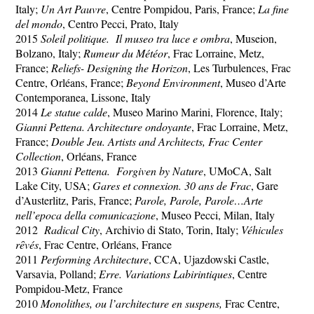
Italy;
Un Art Pauvre
, Centre Pompidou, Paris, France;
La fine
del mondo
, Centro Pecci, Prato, Italy
2015
Soleil politique. Il museo tra luce e ombra
, Museion,
Bolzano, Italy;
Rumeur du Météor
, Frac Lorraine, Metz,
France;
Reliefs- Designing the Horizon
, Les Turbulences, Frac
Centre, Orléans, France;
Beyond Environment
, Museo d’Arte
Contemporanea, Lissone, Italy
2014
Le statue calde
, Museo Marino Marini, Florence, Italy;
Gianni Pettena.
Architecture ondoyante
, Frac Lorraine, Metz,
France;
Double Jeu. Artists and Architects, Frac Center
Collection
, Orléans, France
2013
Gianni Pettena. Forgiven by Nature
, UMoCA, Salt
Lake City, USA;
Gares et connexion. 30 ans de Frac
, Gare
d’Austerlitz, Paris, France;
Parole, Parole, Parole…Arte
nell’epoca della comunicazione
, Museo Pecci, Milan, Italy
2012
Radical City
, Archivio di Stato, Torin, Italy;
Véhicules
rȇvés
, Frac Centre, Orléans, France
2011
Performing Architecture
, CCA, Ujazdowski Castle,
Varsavia, Polland;
Erre.
Variations Labirintiques
, Centre
Pompidou-Metz, France
2010
Monolithes, ou l’architecture en suspens,
Frac Centre,