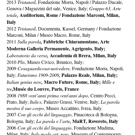
2013
Tristanoil
, Fondazione Morra, Napoli / Palazzo Ducale,
Genova / Magazzini del sale, Venice, Italy;
Gruppo 63, Arte
Auditorium, Rome / Fondazione Marconi, Milan,
totale
,
Italy
2012
Tristanoil
, Documenta, Kassel, Germany / Fondazione
Marconi, Milan / Museo Macro, Rome, Italy
Fabbriche Chiaramontane, Arte
2011
Sulla parola
,
Moderna Galleria Permanente, Agrigento, Italy;
Accademia di Brera, Milan, Italy
Laboratorio da verso
,
2010
Plis
, Museo Civico, Brunico, Italy;
2009
Cosaguardicosavuoivedere,
Fondazione Morra, Napoli,
Palazzo Reale, Milan, Italy;
Italy;
Futurismo 1909-2009
,
Macro Future, Rome, Italy;
Italian genius now
,
Mille e
,Musée du Louvre, Paris, France
tre
2008
1988 vent’anni prima vent'anni dopo,
Centro Pecci,
Prato, Italy;
Italics
, Palazzo Grassi, Venive, Italy;
La parola
mostra il suo corpo
, Museo Accattino, Ivrea, Italy.
2007
Con gli occhi del linguaggio
, Pinacoteca di Bologna,
MaRT, Rovereto, Italy
Bologna, Italy;
La parola e l’arte
,
2006
Con gli occhi del linguaggio
, Fondazione Mudima,
Milan, Italy;
Italy made art: now
, Museum of Contemporary