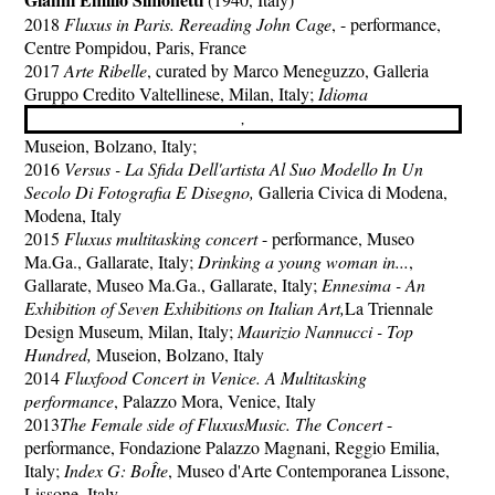
2018
Fluxus in Paris.
Rereading John Cage
, - performance,
Centre Pompidou, Paris, France
2017
Arte Ribelle
, curated by Marco Meneguzzo, Galleria
Gruppo Credito Valtellinese, Milan, Italy;
Idioma
,
Museion, Bolzano, Italy;
2016
Versus - La Sfida Dell'artista Al Suo Modello In Un
Secolo Di Fotografia E Disegno,
Galleria Civica di Modena,
Modena, Italy
2015
Fluxus multitasking concert
- performance, Museo
Ma.Ga., Gallarate, Italy;
Drinking a young woman in...
,
Gallarate, Museo Ma.Ga., Gallarate, Italy;
Ennesima - An
Exhibition of Seven Exhibitions on Italian Art,
La Triennale
Design Museum, Milan, Italy;
Maurizio Nannucci - Top
Hundred
,
Museion, Bolzano, Italy
2014
Fluxfood Concert in Venice. A Multitasking
performance
, Palazzo Mora, Venice, Italy
2013
The Female side of FluxusMusic.
The Concert
-
performance, Fondazione Palazzo Magnani, Reggio Emilia,
Italy;
Index G: BoÎte
, Museo d'Arte Contemporanea Lissone,
Lissone, Italy