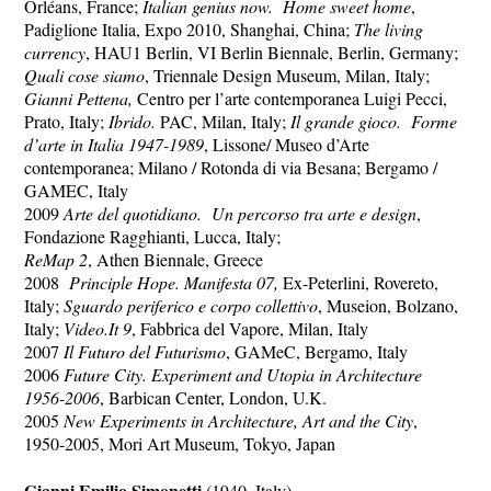
Orléans, France;
Italian genius now.
Home sweet home
,
Padiglione Italia, Expo 2010, Shanghai, China;
The living
currency
, HAU1 Berlin, VI Berlin Biennale, Berlin, Germany;
Quali cose siamo
, Triennale Design Museum, Milan, Italy;
Gianni Pettena,
Centro per l’arte contemporanea Luigi Pecci,
Prato, Italy;
Ibrido.
PAC, Milan, Italy;
Il grande gioco. Forme
d’arte in Italia 1947-1989
, Lissone/ Museo d’Arte
contemporanea; Milano / Rotonda di via Besana; Bergamo /
GAMEC, Italy
2009
Arte del quotidiano. Un percorso tra arte e design
,
Fondazione Ragghianti, Lucca, Italy;
ReMap 2
, Athen Biennale, Greece
2008
Principle Hope.
Manifesta 07,
Ex-Peterlini, Rovereto,
Italy;
Sguardo periferico e corpo collettivo
, Museion, Bolzano,
Italy;
Video.It 9
, Fabbrica del Vapore, Milan, Italy
2007
Il Futuro del Futurismo
, GAMeC, Bergamo, Italy
2006
Future City. Experiment and Utopia in Architecture
1956-2006
, Barbican Center, London, U.K.
2005
New Experiments in Architecture, Art and the City
,
1950-2005, Mori Art Museum, Tokyo, Japan
Gianni Emilio Simonetti
(1940, Italy)