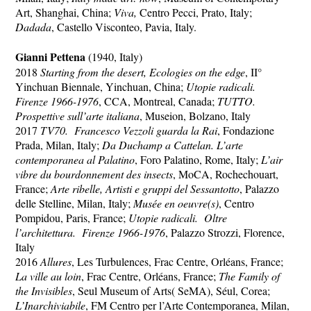
Art, Shanghai, China;
Viva,
Centro Pecci, Prato, Italy;
Dadada
, Castello Visconteo, Pavia, Italy.
Gianni Pettena
(1940, Italy)
2018
Starting from the desert, Ecologies on the edge
, II°
Yinchuan Biennale, Yinchuan, China;
Utopie radicali.
Firenze 1966-1976
, CCA, Montreal, Canada;
TUTTO.
Prospettive sull’arte italiana
, Museion, Bolzano, Italy
2017
TV70. Francesco Vezzoli guarda la Rai
, Fondazione
Prada, Milan, Italy;
Da Duchamp a Cattelan. L’arte
contemporanea al Palatino
, Foro Palatino, Rome, Italy;
L’air
vibre du bourdonnement des insects
, MoCA, Rochechouart,
France;
Arte ribelle, Artisti e gruppi del Sessantotto
, Palazzo
delle Stelline, Milan, Italy;
Musée en oeuvre(s)
, Centro
Pompidou, Paris, France;
Utopie radicali. Oltre
l’architettura. Firenze 1966-1976
, Palazzo Strozzi, Florence,
Italy
2016
Allures
, Les Turbulences, Frac Centre, Orléans, France;
La ville au loin
, Frac Centre, Orléans, France;
The Family of
the Invisibles
, Seul Museum of Arts( SeMA), Séul, Corea;
L’Inarchiviabile
, FM Centro per l’Arte Contemporanea, Milan,