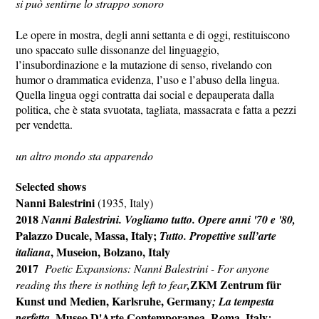
si può sentirne lo strappo sonoro
Le opere in mostra, degli anni settanta e di oggi, restituiscono
uno spaccato sulle dissonanze del linguaggio,
l’insubordinazione e la mutazione di senso, rivelando con
humor o drammatica evidenza, l’uso e l’abuso della lingua.
Quella lingua oggi contratta dai social e depauperata dalla
politica, che è stata svuotata, tagliata, massacrata e fatta a pezzi
per vendetta.
un altro mondo sta apparendo
Selected shows
Nanni Balestrini
(1935, Italy)
2018
Nanni Balestrini. Vogliamo tutto. Opere anni '70 e '80,
Palazzo Ducale, Massa, Italy;
Tutto. Propettive sull’arte
, Museion, Bolzano, Italy
italiana
2017
Poetic Expansions: Nanni Balestrini - For anyone
ZKM Zentrum f
ür
reading ths there is nothing left to fear
,
Kunst und Medien, Karlsruhe, Germany
;
La tempesta
, Museo D'Arte Contemporanea, Roma, Italy
perfetta
;