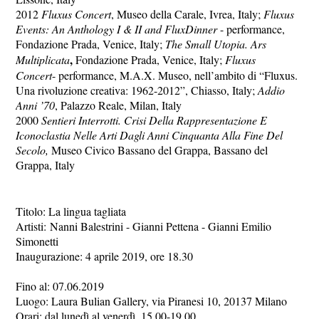
2012
Fluxus Concert
, Museo della Carale, Ivrea, Italy;
Fluxus
Events: An Anthology I & II and FluxDinner
- performance,
Fondazione Prada, Venice, Italy;
The Small Utopia.
Ars
,
Multiplicata
Fondazione Prada, Venice, Italy;
Fluxus
Concert
- performance, M.A.X. Museo, nell’ambito di “Fluxus.
Una rivoluzione creativa: 1962-2012”, Chiasso, Italy;
Addio
Anni ’70
, Palazzo Reale, Milan, Italy
2000
Sentieri Interrotti. Crisi Della Rappresentazione E
Iconoclastia Nelle Arti Dagli Anni Cinquanta Alla Fine Del
Secolo
,
Museo Civico Bassano del Grappa, Bassano del
Grappa, Italy
Titolo: La lingua tagliata
Artisti: Nanni Balestrini - Gianni Pettena - Gianni Emilio
Simonetti
Inaugurazione: 4 aprile 2019, ore 18.30
Fino al: 07.06.2019
Luogo: Laura Bulian Gallery, via Piranesi 10, 20137 Milano
Orari: dal lunedì al venerdì, 15.00-19.00.