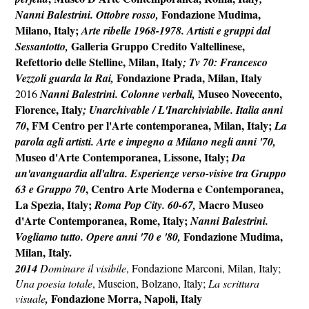
Fondazione Mudima,
Nanni Balestrini. Ottobre rosso,
Milano, Italy;
Arte ribelle 1968-1978. Artisti e gruppi dal
Galleria Gruppo Credito Valtellinese,
Sessantotto,
Refettorio delle Stelline, Milan, Italy
;
Tv 70: Francesco
Fondazione Prada, Milan, Italy
Vezzoli guarda la Rai,
Museo Novecento,
2016
Nanni Balestrini. Colonne verbali,
Florence, Italy
; Unarchivable / L'Inarchiviabile. Italia anni
, FM Centro per l'Arte contemporanea, Milan, Italy;
70
La
parola agli artisti. Arte e impegno a Milano negli anni '70,
Museo d'Arte Contemporanea, Lissone, Italy;
Da
un'avanguardia all'altra. Esperienze verso-visive tra Gruppo
, Centro Arte Moderna e Contemporanea,
63 e Gruppo 70
La Spezia, Italy;
Macro Museo
Roma Pop City. 60-67,
d'Arte Contemporanea, Rome, Italy;
Nanni Balestrini.
Fondazione Mudima,
Vogliamo tutto. Opere anni '70 e '80,
Milan, Italy.
2014
Dominare il visibile
, Fondazione Marconi, Milan, Italy;
Una poesia totale
, Museion, Bolzano, Italy;
La scrittura
Fondazione Morra, Napoli, Italy
visuale
,