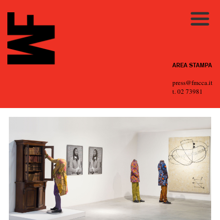
AREA STAMPA
press@fmcca.it
t. 02 73981